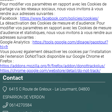
Pour modifier vos paramètres en rapport avec les Cookies de
partage via les réseaux sociaux, nous vous invitons à vous
rendre aux adresses suivantes :
Facebook :
https://www.facebook.com/policies/cookies/
La désactivation des Cookies de mesure et d’audience: Pour
modifier vos paramètres en rapport avec les Cookies de mesure
d’audience et statistiques, nous vous invitons à vous rendre aux
adresses suivantes :
Google Analytics :
https://tools.google.com/dlpage/gaoptout?
hl=fr
Vous pouvez également désactiver les cookies par l’installation
de l’extension DoNotTrack disponible sur Google Chrome et
Firefox :
https://addons.mozilla.org/fr/firefox/addon/donottrackplus/
https://chrome.google.com/webstore/detail/do-not-track/
Contact
6415 C Route de Gréoux - Le Lourmant, 04800
ESPARRON DE VERDON
0614270584