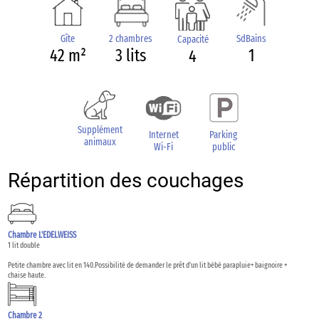
Gîte
2 chambres
SdBains
Capacité
42 m²
3 lits
1
4
Supplément
Internet
Parking
animaux
Wi-Fi
public
Répartition des couchages
Chambre L'EDELWEISS
1 lit double
Petite chambre avec lit en 140.Possibilité de demander le prêt d'un lit bébé parapluie+ baignoire +
chaise haute.
Chambre 2