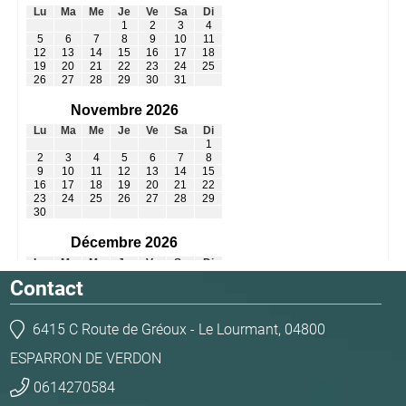
Contact
6415 C Route de Gréoux - Le Lourmant, 04800
ESPARRON DE VERDON
0614270584